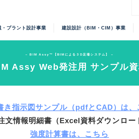
械・プラント設計事業
建設設計（BIM・CIM）事業
人材事業
IM）事業
施工事業
タル事業
）事業
事業
– BIM Assy™【BIMによる３D足場システム】 –
IM Assy Web発注用 サンプル
書き指示図サンプル（pdfとCAD）は
 注文情報明細書（Excel資料ダウンロー
強度計算書は、こちら