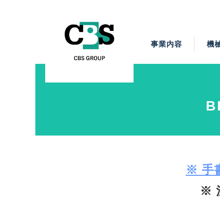
事業内容
機
ベトナムの高度技術
建設設計（BIM・C
ベトナム国内設計
建設仮設機材レン
機械設計（3D
ベトナム教育
事業概要
B
※ 手
※