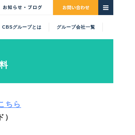
CBSグループとは
グループ会社一覧
ADVISORY MEMBERS
CBSグループの強み
CBSグループとは
理念・沿革
組織体制
ヤマセエンジニアリング株式会社
株式会社CBS（CBSジャパン）
株式会社CBSベトナム
株式会社シー・ラボ
株式会社CBS山陽
姫建機材株式会社
株式会社Pixel
資料
、こちら
ド）