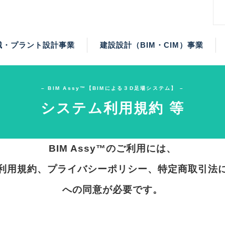
械・プラント設計事業
建設設計（BIM・CIM）事業
人材事業
IM）事業
施工事業
タル事業
）事業
事業
– BIM Assy™【BIMによる３D足場システム】 –
システム利用規約 等
BIM Assy™のご利用には、
利用規約、プライバシーポリシー、特定商取引法
への同意が必要です。