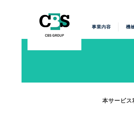
事業内容
機
ベトナムの高度技術
建設設計（BIM・C
ベトナム国内設計
建設仮設機材レン
機械設計（3D
ベトナム教育
事業概要
本サービス