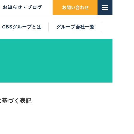
CBSグループとは
グループ会社一覧
ADVISORY MEMBERS
CBSグループの強み
CBSグループとは
理念・沿革
組織体制
ヤマセエンジニアリング株式会社
株式会社CBS（CBSジャパン）
株式会社CBSベトナム
株式会社シー・ラボ
株式会社CBS山陽
姫建機材株式会社
株式会社Pixel
に基づく表記